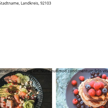
Stadtname, Landkreis, 92103
ctetur adipiscing elit. Nulla euismod condimentum felis vita