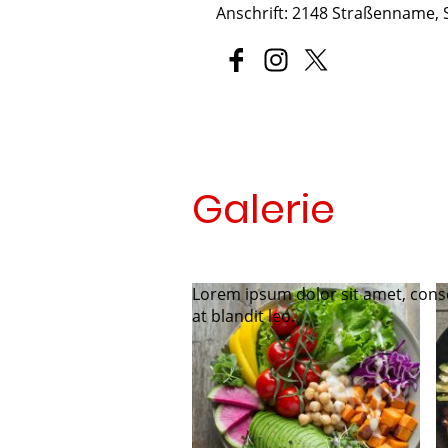
Anschrift: 2148 Straßenname, 
Galerie
Lorem ipsum dolor sit amet, conse
at blandit leo.